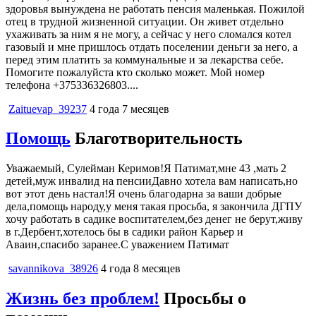
здоровья вынуждена не работать пенсия маленькая. Пожилой
отец в трудной жизненной ситуации. Он живет отдельно
ухаживать за ним я не могу, а сейчас у него сломался котел
газовый и мне пришлось отдать поселении деньги за него, а
перед этим платить за коммунальные и за лекарства себе.
Помогите пожалуйста кто сколько может. Мой номер
телефона +375336326803....
Zaituevap_39237
4 года 7 месяцев
Помощь
Благотворительность
Уважаемый, Сулейман Керимов!Я Патимат,мне 43 ,мать 2
детей,муж инвалид на пенсииДавно хотела вам написать,но
вот этот день настал!Я очень благодарна за ваши добрые
дела,помощь народу,у меня такая просьба, я закончила ДГПУ
хочу работать в садике воспитателем,без денег не берут,живу
в г.Дербент,хотелось бы в садики район Карьер и
Аваин,спасибо заранее.С уважением Патимат
savannikova_38926
4 года 8 месяцев
Жизнь без проблем!
Просьбы о