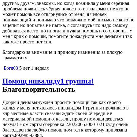
другим, друзям, знакомы, но когда возникла у меня серёзная
проблема появилась чёрная полоса то из знакомых не кто не
может помочь все отвярнулись от меня, я человек
понимающий и понимаю что возможно моё письмо не кого не
зацепит но попытка не пытка, я соглашусь что надо самому
добиваться всего, но иногда и нужна помошь и со стороны. У
меня крик о помощи, помогите пожалуйста мне деньгами так
как уже просто нет сил.
Блогадарю за внимание и приношу извинения за плохую
грамматику...
Богд03
5 лет 1 неделя
Помощ инвалиду1 группы!
Благотворительность
Добрый день!вынужден просить помощи так как своего
жилья у меня нет,являюсь инвалидом 1 группы проживаю в
кчр местные власти сказали ждать своей очереди е в
материальной помощи отказали, прошу помощи деваться
некуда! Ном сарты сбербанка 2202200530001021 буду очень
благодарен за любую помощ,ном тел к которому привязана
карта,89298593884.