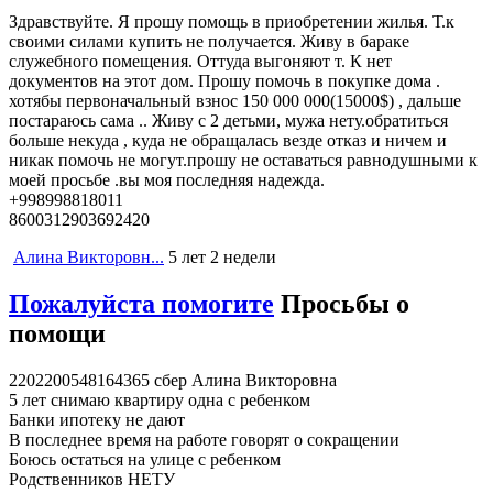
Здравствуйте. Я прошу помощь в приобретении жилья. Т.к
своими силами купить не получается. Живу в бараке
служебного помещения. Оттуда выгоняют т. К нет
документов на этот дом. Прошу помочь в покупке дома .
хотябы первоначальный взнос 150 000 000(15000$) , дальше
постараюсь сама .. Живу с 2 детьми, мужа нету.обратиться
больше некуда , куда не обращалась везде отказ и ничем и
никак помочь не могут.прошу не оставаться равнодушными к
моей просьбе .вы моя последняя надежда.
+998998818011
8600312903692420
Алина Викторовн...
5 лет 2 недели
Пожалуйста помогите
Просьбы о
помощи
2202200548164365 сбер Алина Викторовна
5 лет снимаю квартиру одна с ребенком
Банки ипотеку не дают
В последнее время на работе говорят о сокращении
Боюсь остаться на улице с ребенком
Родственников НЕТУ