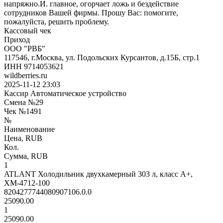
напряжно.И. главное, огорчает ложь и бездействие
сотрудников Вашей фирмы. Прошу Вас: помогите,
пожалуйста, решить проблему.
Кассовый чек
Приход
ООО "РВБ"
117546, г.Москва, ул. Подольских Курсантов, д.15Б, стр.1
ИНН 9714053621
wildberries.ru
2025-11-12 23:03
Кассир Автоматическое устройство
Смена №29
Чек №1491
№
Наименование
Цена, RUB
Кол.
Сумма, RUB
1
ATLANT Холодильник двухкамерный 303 л, класс A+,
ХМ-4712-100
8204277744080907106.0.0
25090.00
1
25090.00