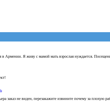
я в Армении. Я живу с мамой мать взрослая нуждается. Посещен
ект!
ть
ера заказ не виден, перезакажите извините почему за плохую ра