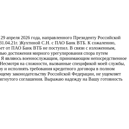
29 апреля 2026 года, направленного Президенту Российской
31.04.21г. )Кухтиной С.Н. с ПАО Банк ВТБ. К сожалению,
вет от ПАО Банк ВТБ не поступил. В связи с изложенным,
лью достижения мирного урегулирования спора путем
й. Я являюсь военнослужащим, принимающим непосредственное
. Несмотря на сложности, вызванные спецификой моей службы,
 и исполнять требования кредитного договора в полном
ющему законодательству Российской Федерации, не ущемляет
стигнутого соглашения. Выражаю надежду на Вашу готовность