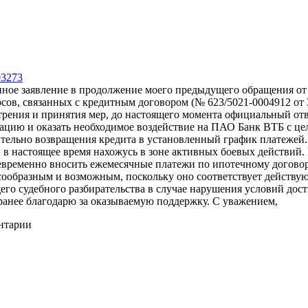
03273
ное заявление в продолжение моего предыдущего обращения от 
сов, связанных с кредитным договором (№ 623/5021-0004912 от 
отрения и принятия мер, до настоящего момента официальный от
цию и оказать необходимое воздействие на ПАО Банк ВТБ с це
ительно возвращения кредита в установленный график платеже
 в настоящее время нахожусь в зоне активных боевых действий
временно вносить ежемесячные платежи по ипотечному договору
сообразным и возможным, поскольку оно соответствует действу
его судебного разбирательства в случае нарушения условий до
анее благодарю за оказываемую поддержку. С уважением,
ентарии