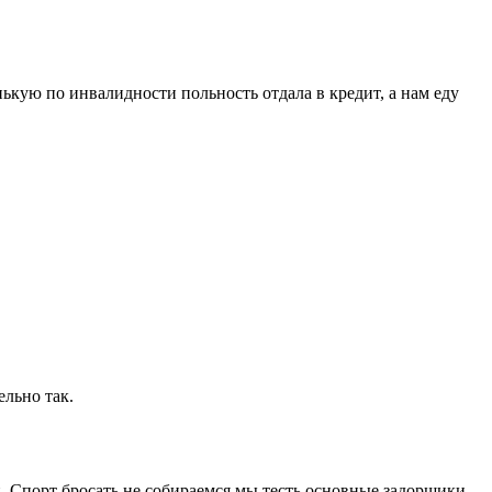
ькую по инвалидности польность отдала в кредит, а нам еду
ельно так.
. Спорт бросать не собираемся,мы тесть основные задорщики