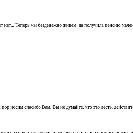
ит нет... Теперь мы безденежно живем, да получила пенсию мален
 пор носим спасибо Вам. Вы не думайте, что это лесть, действит
ся на гонках,но кризис и рос цен на топливо немного поджали