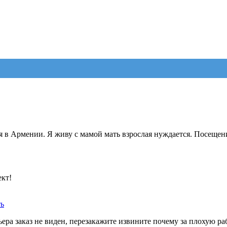
я в Армении. Я живу с мамой мать взрослая нуждается. Посещен
ект!
ть
ера заказ не виден, перезакажите извините почему за плохую ра