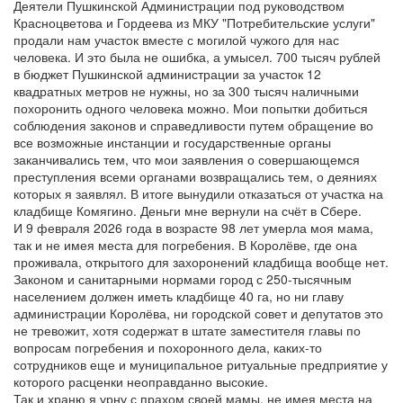
Деятели Пушкинской Администрации под руководством
Красноцветова и Гордеева из МКУ "Потребительские услуги"
продали нам участок вместе с могилой чужого для нас
человека. И это была не ошибка, а умысел. 700 тысяч рублей
в бюджет Пушкинской администрации за участок 12
квадратных метров не нужны, но за 300 тысяч наличными
похоронить одного человека можно. Мои попытки добиться
соблюдения законов и справедливости путем обращение во
все возможные инстанции и государственные органы
заканчивались тем, что мои заявления о совершающемся
преступления всеми органами возвращались тем, о деяниях
которых я заявлял. В итоге вынудили отказаться от участка на
кладбище Комягино. Деньги мне вернули на счёт в Сбере.
И 9 февраля 2026 года в возрасте 98 лет умерла моя мама,
так и не имея места для погребения. В Королёве, где она
проживала, открытого для захоронений кладбища вообще нет.
Законом и санитарными нормами город с 250-тысячным
населением должен иметь кладбище 40 га, но ни главу
администрации Королёва, ни городской совет и депутатов это
не тревожит, хотя содержат в штате заместителя главы по
вопросам погребения и похоронного дела, каких-то
сотрудников еще и муниципальное ритуальные предприятие у
которого расценки неоправданно высокие.
Так и храню я урну с прахом своей мамы, не имея места на