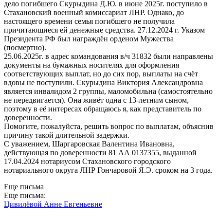
дело погибшего Скурыдина Д.Ю. в июне 2025г. поступило в
Стахановский военный комиссариат ЛНР. Однако, до
настоящего времени семья погибшего не получила
причитающиеся ей денежные средства. 27.12.2024 г. Указом
Президента РФ был награждён орденом Мужества
(посмертно).
25.06.2025г. в адрес командования в/ч 31832 были направлены
документы на бумажных носителях для оформления
соответствующих выплат, но до сих пор, выплаты на счёт
вдовы не поступили. Скурыдина Виктория Александровна
является инвалидом 2 группы, маломобильна (самостоятельно
не передвигается). Она живёт одна с 13-летним сыном,
поэтому в её интересах обращаюсь я, как представитель по
доверенности.
Помогите, пожалуйста, решить вопрос по выплатам, объяснив
причину такой длительной задержки.
С уважением, Шаргаровская Валентина Ивановна,
действующая по доверенности 81 АА 0137355, выданной
17.04.2024 нотариусом Стахановского городского
нотариального округа ЛНР Гончаровой Я.Э. сроком на 3 года.
Еще письма
Еще письма:
Цивилёвой Анне Евгеньевне