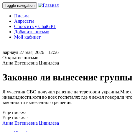
Toggle navigation
Письма
Адресаты
Спросить у ChatGPT
Добавить письмо
Мой кабинет
Барнаул
27 мая, 2026 - 12:56
Открытое письмо
Aнна Евгеньевна Цивилёва
Законно ли вынесение групп
Я участник СВО получил ранение на теретории украины.Мне от
инвалидности,хотя во всех госпеталях где я лежал говорили чт
законности вынесенного решения.
Еще письма
Еще письма:
Aнна Евгеньевна Цивилёва