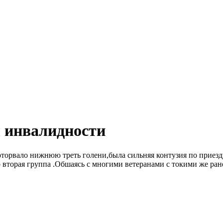
ы инвалидности
орвало нижнюю треть голени,была сильняя контузия по приезду 
о вторая группа .Обшаясь с многими ветеранами с токими же ран