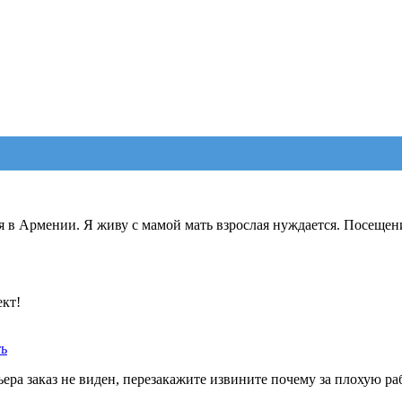
я в Армении. Я живу с мамой мать взрослая нуждается. Посещен
ект!
ть
ера заказ не виден, перезакажите извините почему за плохую ра