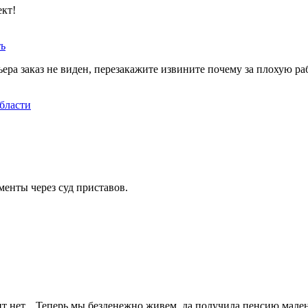
ект!
ть
ера заказ не виден, перезакажите извините почему за плохую ра
бласти
менты через суд приставов.
ит нет... Теперь мы безденежно живем, да получила пенсию мален