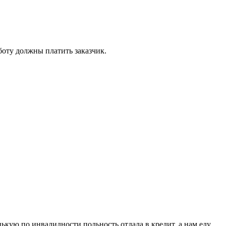
боту должны платить заказчик.
ькую по инвалидности польность отдала в кредит, а нам еду