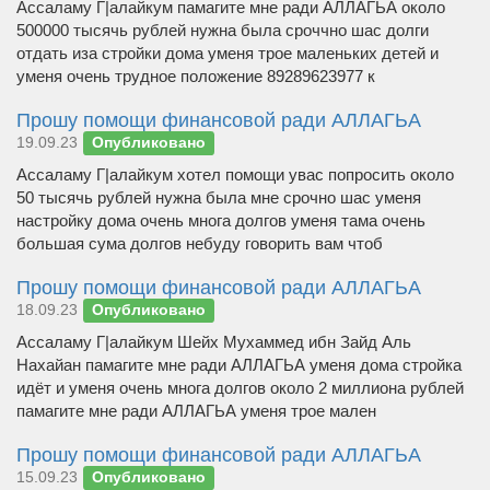
Ассаламу Г|алайкум памагите мне ради АЛЛАГЬА около
500000 тысячь рублей нужна была сроччно шас долги
отдать иза стройки дома уменя трое маленьких детей и
уменя очень трудное положение 89289623977 к
Прошу помощи финансовой ради АЛЛАГЬА
19.09.23
Опубликовано
Ассаламу Г|алайкум хотел помощи увас попросить около
50 тысячь рублей нужна была мне срочно шас уменя
настройку дома очень многа долгов уменя тама очень
большая сума долгов небуду говорить вам чтоб
Прошу помощи финансовой ради АЛЛАГЬА
18.09.23
Опубликовано
Ассаламу Г|алайкум Шейх Мухаммед ибн Зайд Аль
Нахайан памагите мне ради АЛЛАГЬА уменя дома стройка
идёт и уменя очень многа долгов около 2 миллиона рублей
памагите мне ради АЛЛАГЬА уменя трое мален
Прошу помощи финансовой ради АЛЛАГЬА
15.09.23
Опубликовано