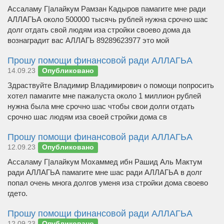
Ассаламу Г|алайкум Рамзан Кадыров памагите мне ради
АЛЛАГЬА около 500000 тысячь рублей нужна срочно шас
долг отдать свой людям иза стройки своево дома да
вознаградит вас АЛЛАГЬ 89289623977 это мой
Прошу помощи финансовой ради АЛЛАГЬА
14.09.23
Опубликовано
Здраствуйте Владимир Владимирович о помощи попросить
хотел памагите мне пажалуста около 1 миллион рублей
нужна была мне срочно шас чтобы свои долги отдать
срочно шас людям иза своей стройки дома св
Прошу помощи финансовой ради АЛЛАГЬА
12.09.23
Опубликовано
Ассаламу Г|алайкум Мохаммед ибн Рашид Аль Мактум
ради АЛЛАГЬА памагите мне шас ради АЛЛАГЬА в долг
попал очень многа долгов уменя иза стройки дома своево
гдето.
Прошу помощи финансовой ради АЛЛАГЬА
12.09.23
Опубликовано