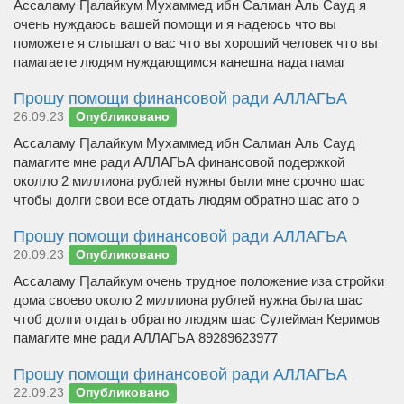
Ассаламу Г|алайкум Мухаммед ибн Салман Аль Сауд я
очень нуждаюсь вашей помощи и я надеюсь что вы
поможете я слышал о вас что вы хороший человек что вы
памагаете людям нуждающимся канешна нада памаг
Прошу помощи финансовой ради АЛЛАГЬА
26.09.23
Опубликовано
Ассаламу Г|алайкум Мухаммед ибн Салман Аль Сауд
памагите мне ради АЛЛАГЬА финансовой подержкой
околло 2 миллиона рублей нужны были мне срочно шас
чтобы долги свои все отдать людям обратно шас ато о
Прошу помощи финансовой ради АЛЛАГЬА
20.09.23
Опубликовано
Ассаламу Г|алайкум очень трудное положение иза стройки
дома своево около 2 миллиона рублей нужна была шас
чтоб долги отдать обратно людям шас Сулейман Керимов
памагите мне ради АЛЛАГЬА 89289623977
Прошу помощи финансовой ради АЛЛАГЬА
22.09.23
Опубликовано