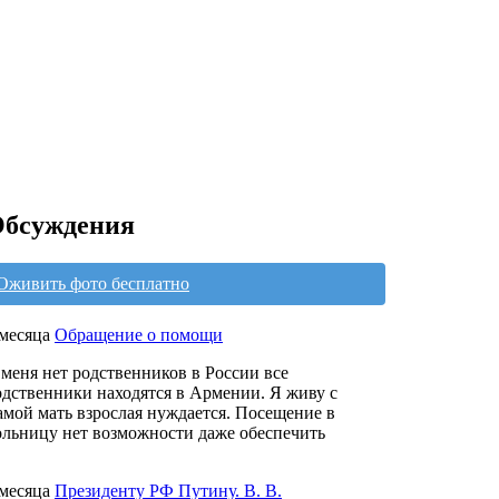
бсуждения
Оживить фото бесплатно
 месяца
Обращение о помощи
 меня нет родственников в России все
одственники находятся в Армении. Я живу с
амой мать взрослая нуждается. Посещение в
ольницу нет возможности даже обеспечить
 месяца
Президенту РФ Путину. В. В.