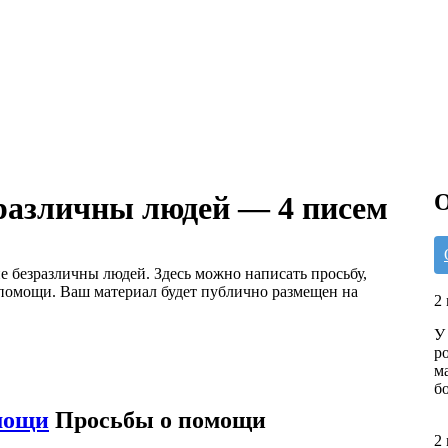
О
зразличны людей — 4 писем
е безразличны людей. Здесь можно написать просьбу,
 помощи. Ваш материал будет публично размещен на
2
У
р
м
б
мощи
Просьбы о помощи
2