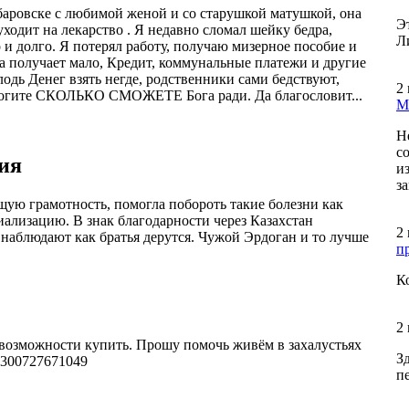
баровске с любимой женой и со старушкой матушкой, она
Э
уходит на лекарство . Я недавно сломал шейку бедра,
Л
 и долго. Я потерял работу, получаю мизерное пособие и
на получает мало, Кредит, коммунальные платежи и другие
одь Денег взять негде, родственники сами бедствуют,
2
омогите СКОЛЬКО СМОЖЕТЕ Бога ради. Да благословит...
М
Н
с
ия
и
за
бщую грамотность, помогла побороть такие болезни как
иализацию. В знак благодарности через Казахстан
2
наблюдают как братья дерутся. Чужой Эрдоган и то лучше
п
К
2
возможности купить. Прошу помочь живём в захалустьях
З
300727671049
п