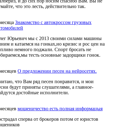
албериз, и до сих пор носим спасибо Вам. Вы не
майте, что это лесть, действительно так.
 месяца
Знакомство с автокроссом грузовых
втомобилей
лег Юрьевич мы с 2013 своими силами машины
иним и катаемся на гонках,но кризис и рос цен на
опливо немного поджали. Спорт бросать не
обираемся,мы тесть основные задорщики гонок.
 месяцев
О предложении песен на нейросетях.
читаю, что Вам ряд песен понравится, и мои
есни будут приняты слушателями, а главное-
айдутся достойные исполнители.
 месяцев
мощеничество есть полная информацыя
острадал сперва от брокеров потом от юристов
ошеников