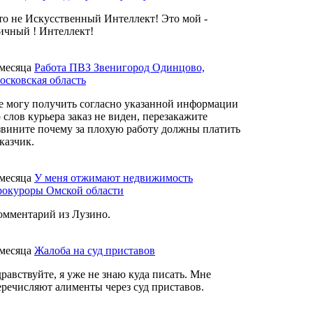
то не Искусственный Интеллект! Это мой -
ичный ! Интеллект!
 месяца
Работа ПВЗ Звенигород Одинцово,
осковская область
е могу получить согласно указанной информации
о слов курьера заказ не виден, перезакажите
звините почему за плохую работу должны платить
казчик.
 месяца
У меня отжимают недвижимость
рокуроры Омской области
омментарий из Лузино.
 месяца
Жалоба на суд приставов
дравствуйте, я уже не знаю куда писать. Мне
еречисляют алименты через суд приставов.