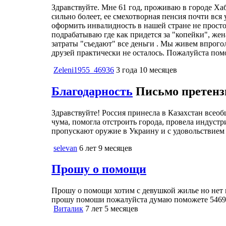
Здравствуйте. Мне 61 год, проживаю в городе Ха
сильно болеет, ее смехотворная пенсия почти вся 
оформить инвалидность в нашей стране не просто
подрабатываю где как придется за "копейки", же
затраты "съедают" все деньги . Мы живем впрогол
друзей практически не осталось. Пожалуйста п
Zeleni1955_46936
3 года 10 месяцев
Благодарность
Письмо претенз
Здравствуйте! Россия принесла в Казахстан всео
чума, помогла отстроить города, провела индустр
пропускают оружие в Украину и с удовольствием 
selevan
6 лет 9 месяцев
Прошу о помощи
Прошу о помощи хотим с девушкой жилье но нет 
прошу помоши пожалуйста думаю поможете 5469
Виталик
7 лет 5 месяцев