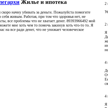
легархи
Жилье и ипотека
2
У
 скоро начну убивать за деньги. Пожалуйста помогите
 себя живым. Работая, при том что здоровья нет, не
ты, все проблемы что не хватает денег. 89393966492 мой
2
ожете мне хоть чем то помочь закинув хоть что-то то. Я
ас на все ради денег, что не унижает человеческое
Я
Д
ж
и
не
4
Д
О
Е
св
4
Я