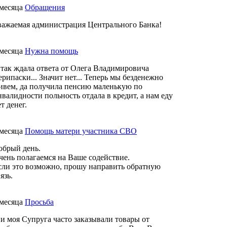
 месяца
Обращения
важаемая администрация Центрального Банка!
 месяца
Нужна помощь
 так ждала ответа от Олега Владимировича
ерипаски... Значит нет... Теперь мы безденежно
ивем, да получила пенсию маленькую по
нвалидности польность отдала в кредит, а нам еду
т денег.
 месяца
Помощь матери участника СВО
обрый день.
чень полагаемся на Ваше содействие.
сли это возможно, прошу направить обратную
язь.
 месяца
Просьба
 и моя Супруга часто заказывали товары от