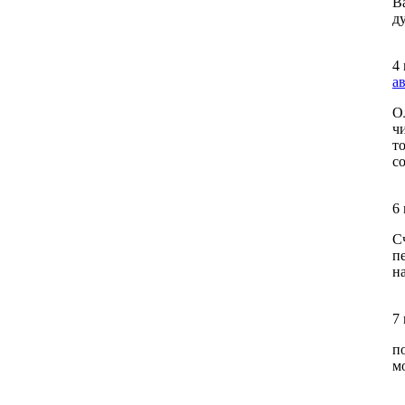
В
ду
4
а
О
ч
т
с
6
С
п
н
7
п
м