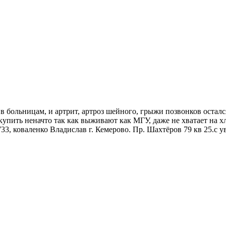
в больницам, и артрит, артроз шейного, грыжи позвонков осталс
 купить неначто так как выживают как МГУ, даже не хватает на х
733, коваленко Владислав г. Кемерово. Пр. Шахтёров 79 кв 25.с у