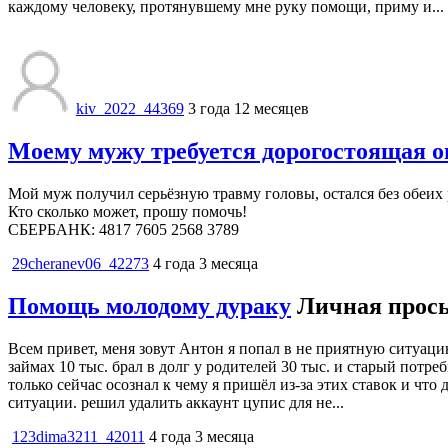
каждому человеку, протянувшему мне руку помощи, приму и...
kiv_2022_44369
3 года 12 месяцев
Моему мужу требуется дорогостоящая о
Мой муж получил серьёзную травму головы, остался без обеих
Кто сколько может, прошу помочь!
СБЕРБАНК: 4817 7605 2568 3789
29cheranev06_42273
4 года 3 месяца
Помощь молодому дураку
Личная прос
Всем привет, меня зовут Антон я попал в не приятную ситуацию 
займах 10 тыс. брал в долг у родителей 30 тыс. и старый потр
только сейчас осознал к чему я пришёл из-за этих ставок и что
ситуации. решил удалить аккаунт цупис для не...
123dima3211_42011
4 года 3 месяца