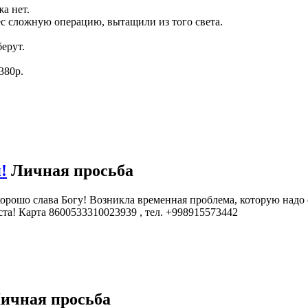
а нет.
ес сложную операцию, вытащили из того света.
берут.
380р.
!
Личная просьба
 хорошо слава Богу! Возникла временная проблема, которую надо 
ста! Карта 8600533310023939 , тел. +998915573442
ичная просьба