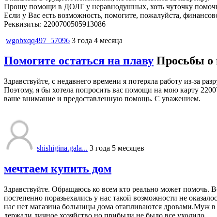
Прошу помощи в ДОЛГ у неравнодушных, хоть чуточку помочь 
Если у Вас есть возможность, помогите, пожалуйста, финансов
Реквизиты: 2200700505913086
wgobxqq497_57096
3 года 4 месяца
Помогите остаться на плаву
Просьбы о
Здравствуйте, с недавнего времени я потеряла работу из-за ра
Поэтому, я бы хотела попросить вас помощи на мою карту 22007
ваше внимание и предоставленную помощь. С уважением.
shishigina.gala...
3 года 5 месяцев
мечтаем купить дом
Здравствуйте. Обращаюсь ко всем кто реально может помочь. В
постепенно поразьехались у нас такой возможности не оказало
нас нет магазина больницы дома отапливаются дровами.Муж в 20
держали личное хозяйство но прибыли не было все уходило...