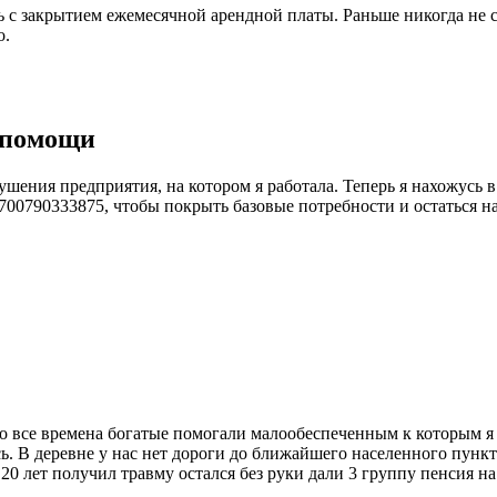
с закрытием ежемесячной арендной платы. Раньше никогда не с
о.
 помощи
зрушения предприятия, на котором я работала. Теперь я нахожус
00790333875, чтобы покрыть базовые потребности и остаться на 
о все времена богатые помогали малообеспеченным к которым я 
сь. В деревне у нас нет дороги до ближайшего населенного пунк
 лет получил травму остался без руки дали 3 группу пенсия на 