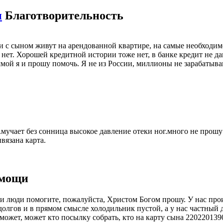
и
Благотворительность
 с сыном живут на арендованной квартире, на самые необходимо
 нет. Хорошей кредитной истории тоже нет, в банке кредит не 
мой я и прошу помочь. Я не из России, миллионы не зарабатываю,
.мучает без сонница высокое давление отеки ног.много не прошу 
язана карта.
омощи
щи люди помогите, пожалуйста, Христом Богом прошу. У нас прои
 долгов и в прямом смысле холодильник пустой, а у нас частный 
может, может кто посылку собрать, кто на карту сына 2202201390