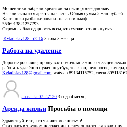
Мошенники набрали кредитов на паспортные данные.
Начали сыпаться аресты на счета . Общая сумма 2 млн рублей
Карта пока разблокирована только тинькоф
5536913821257793
Огромная благодарность всем, кто сможет откликнуться
Kvladislav128_57516
3 года 3 месяца
Работа на удаленке
Дорогие россияне, прошу вас помочь мне много месяцев лежал 
работать удалённо нужен ноутбук, телефон, недорогое, камера,
Kvladislav128@gmail.com
, watssap 89134115752, связи 89511816
anastasial07_57120
3 года 4 месяца
Аренда жилья
Просьбы о помощи
Здравствуйте те, кто читают мое письмо!
Оказалась в трудном положении, нечем оплатить за квартиру.