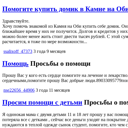
Помогите купить домик в Камне на Об
Здравствуйте.
Хочу помочь знакомой из Камня на Оби купить себе домик. Они
ближайшее время у них не получится. Долгов и кредитов у них
можно более менее жить стоит двести тысяч рублей. С этой сум
расчитается, я тоже по мере возможности...
ssalixoff_47373
3 года 9 месяцев
Помощь
Просьбы о помощи
Прошу Вас у кого есть сердце помогите на лечение и лекарство
сердечными,помогите прошу Вас добрые люди.89033095779поив
nse22656_44906
3 года 11 месяцев
Просим помощи с детьми
Просьбы о п
Я одинокая мама с двумя детьми 11 и 18 лет прошу у вас помо
потеряла все с детками , сейчас все деньги уходят на покрытие
нуждаются в теплой одежде сынок студент, помогите, кто чем с