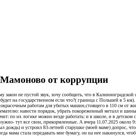
 Мамоново от коррупции
 закон не пустой звук, хочу сообщить, что в Калининградской 
удет на государственном если что?( граница с Польшей в 5 км).
окрасочным работам для убитых машин,стоящего в 110 см от жи
емателю: навести порядок, убрать покореженный металл и шин
чит: по их логике можно везде работать: и в школе, и в детском 
о нужно- тут все свои, прикормленные. А вчера 11.07.2025 около 
л дождь) и устроил 83-летней старушке (моей маме) допрос, что-
да мама стала передавать мне бумагу, он на нее накинулся, чтоб