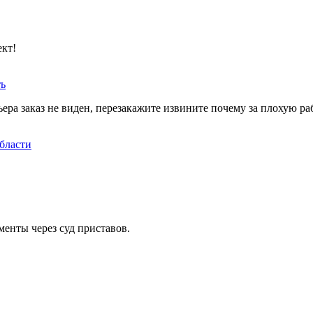
ект!
ть
ера заказ не виден, перезакажите извините почему за плохую ра
бласти
менты через суд приставов.