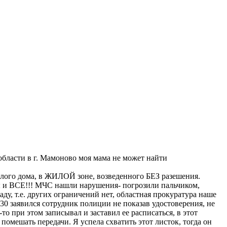
области в г. Мамоново моя мама не может найти
лого дома, в ЖИЛОЙ зоне, возведенного БЕЗ разешения.
ы и ВСЕ!!! МЧС нашли нарушения- погрозили пальчиком,
саду, т.е. других ограничений нет, областная прокуратура наше
9:30 заявился сотрудник полиции не показав удостоверения, не
то при этом записывал и заставил ее расписаться, в этот
 помешать передачи. Я успела схватить этот листок, тогда он