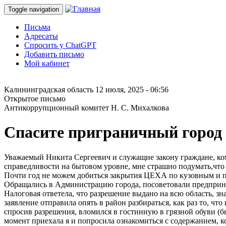
Toggle navigation
Письма
Адресаты
Спросить у ChatGPT
Добавить письмо
Мой кабинет
Калининградская область
12 июля, 2025 - 06:56
Открытое письмо
Антикоррупционный комитет Н. С. Михалкова
Спасите приграничный город
Уважаемый Никита Сергеевич и служащие закону граждане, кому
справедливости на бытовом уровне, мне страшно подумать,что б
Почти год не можем добиться закрытия ЦЕХА по кузовным и п
Обращались в Администрацию города, посоветовали предприн
Налоговая ответела, что разрешение выдано на всю область, зна
заявление отправила опять в район разбираться, как раз то, чт
спросив разрешения, вломился в гостинную в грязной обуви (бы
момент приехала я и попросила ознакомиться с содержанием, ког