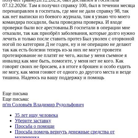
07.12.2026г. Там я получил справку 100, был в течении месяца
перенаправлен в госпеталь, где мне не дали справку 98, так
как нет выписки из боевого журнала, там я узнаю что моего
командира посадили, была проведена проверка. И входе
проверки были все арестованы.В госпетали в операции мне
отказали, так как приобрёл заболевания, которые долго нужно
лечить и только после ставить протез Был уволен с оторвоной
ногой по категории Д не годен, ну и не операцию не делают
так как есть болезни теперь из-за них не могут провезти
протезирование не платят не чего, жилье у меня съемное я
инвалид как мне быть, помогите, у меня нет не кого. Как
говорят своих не бросаем, а в итоге я брошен и особо ездить
не могу, как меня гоняют от одного до другого места и везде
тишина. Надеюсь на вашу поддержку и помощь
Еще письма
Еще письма:
m'm Соловьёв Владимир Рудольфович
35 лет ищу человека
Уберите заставку
Просьба о помощи
Просьба помочь вернуть денежные средства от
мошенника.