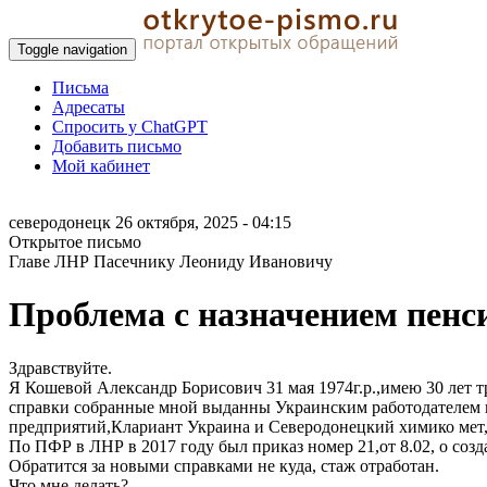
Toggle navigation
Письма
Адресаты
Спросить у ChatGPT
Добавить письмо
Мой кабинет
северодонецк
26 октября, 2025 - 04:15
Открытое письмо
Главе ЛНР Пасечнику Леониду Ивановичу
Проблема с назначением пенс
Здравствуйте.
Я Кошевой Александр Борисович 31 мая 1974г.р.,имею 30 лет т
справки собранные мной выданны Украинским работодателем и 
предприятий,Клариант Украина и Северодонецкий химико мет,за
По ПФР в ЛНР в 2017 году был приказ номер 21,от 8.02, о созд
Обратится за новыми справками не куда, стаж отработан.
Что мне делать?