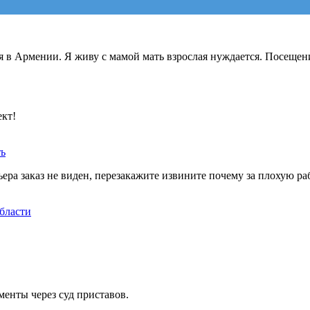
я в Армении. Я живу с мамой мать взрослая нуждается. Посещен
ект!
ть
ера заказ не виден, перезакажите извините почему за плохую ра
бласти
менты через суд приставов.