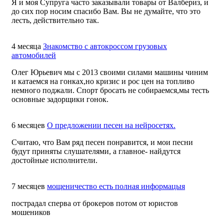
Я и моя Супруга часто заказывали товары от Валбериз, и
до сих пор носим спасибо Вам. Вы не думайте, что это
лесть, действительно так.
4 месяца
Знакомство с автокроссом грузовых
автомобилей
Олег Юрьевич мы с 2013 своими силами машины чиним
и катаемся на гонках,но кризис и рос цен на топливо
немного поджали. Спорт бросать не собираемся,мы тесть
основные задорщики гонок.
6 месяцев
О предложении песен на нейросетях.
Считаю, что Вам ряд песен понравится, и мои песни
будут приняты слушателями, а главное- найдутся
достойные исполнители.
7 месяцев
мощеничество есть полная информацыя
пострадал сперва от брокеров потом от юристов
мошеников