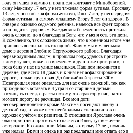
году он ушел в армию и подписал контракт с Минобороной,
сыну Максиму 17 лет, у него тяжелая форма аутизма, Ярославу
13 лет, у него лёгкая форма аутизма, Илье 7 лет, у него средняя
форма аутизма , и самому младшему Егору 5 лет он здоров . В
январе я ожидаю седьмого ребёнка, надеюсь все будет хорошо
и он родится здоровым. Каждая моя беременность протекала
очень сложно, но я благодарна Богу, что у меня есть эти дети.
К сожалению, так сложилось жизнь, что в конечном итоге мне
пришлось воспитывать их одной. Живем мы в маленьком
доме в деревня Злобино Серпуховского района. Благодаря
неравнодушным людям, в прошлом году, удалось пристроить
к дому туалет, может со временем и душ тоже пристроим, а
пока баня у нас на улице маленькая. Наш дом находится в
деревне, где всего 18 домов и к ним нет асфальтированной
дороги, только грунтовая. До ближайшей трассы 300м.
Позапрошлая зима оказалась для нас очень сложной, так как
приходилось вставать в 4 утра и со старшими детьми
расчищать снег до трассы потому, что трактор у нас, на тот
момент, дорогу не расчищал. Все мои дети
несовершеннолетние кроме Максима посещают школу и
детский сад, а также всех необходимых специалистов и
кружки с учётом их развития. В отношении Ярослава очень
благоприятный прогноз, что касается Ильи, тут все очень
осторожно. К сожалению, Максим, которому 17 лет, помочь
уже нельзя. Врачи и опека ни раз предлагали мне отдать его в