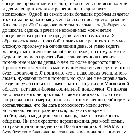
специализированный интернат, но он очень привязан ко мне
и для меня принять такое решение не представляет
возможным. Одной из самых моих больших проблем является
то, что машина, которая у меня была до последнего времени,
Кия спектра 2007 года, окончательно сломалась. Добираться
до школы, садика, врачей и необходимых моим детям
специалистам просто не представляется возможным. Я
обращаюсь к вам с просьбой: помочь мне решить это самую
сложную проблему на сегодняшний день. Я умею водить
машину с механической коробкой передач, поэтому даже не
буду и не посмею просить Вас, если конечно вы решите
помочь мне и моим детям, о чем-то более дорогостоящим.
Просто хочется, чтобы в машину помещались все дети и этого
будет достаточно. Я понимаю, что в наше время очень много
людей, нуждающихся в помощи, но куда бы я не обращалась,
везде получала отказ, ссылаясь на то, что у них, в Московской
области, нет такой формы социальной поддержки. Я никогда
ни о чем никого не просила. Я также понимаю, что это ни
вопрос жизни и смерти, но для нас это жизненно необходимая
составляющая, что бы дать возможность моим детям
нормально расти и развиваться, получать вовремя
необходимую медицинскую помощь, иметь возможность
общения. Ни имея средства передвижения, для моей семьи,
это равноценно попаданию в 100% изоляцию. Я, МАМА и я
буду безмерно благодарна, если такая возможность помочь у