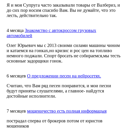
Я и моя Супруга часто заказывали товары от Валбериз, и
до сих пор носим спасибо Вам. Вы не думайте, что это
лесть, действительно так.
4 месяца
Знакомство с автокроссом грузовых
автомобилей
Олег Юрьевич мы с 2013 своими силами машины чиним
и катаемся на гонках,но кризис и рос цен на топливо
немного поджали. Спорт бросать не собираемся,мы тесть
основные задорщики гонок.
6 месяцев
О предложении песен на нейросетях.
Считаю, что Вам ряд песен понравится, и мои песни
будут приняты слушателями, а главное- найдутся
достойные исполнители.
7 месяцев
мощеничество есть полная информацыя
пострадал сперва от брокеров потом от юристов
мошеников