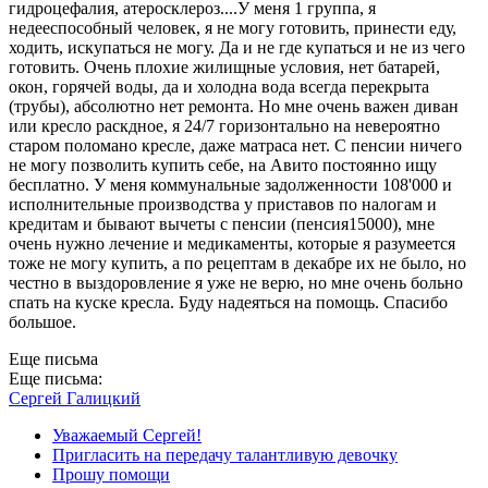
гидроцефалия, атеросклероз....У меня 1 группа, я
недееспособный человек, я не могу готовить, принести еду,
ходить, искупаться не могу. Да и не где купаться и не из чего
готовить. Очень плохие жилищные условия, нет батарей,
окон, горячей воды, да и холодна вода всегда перекрыта
(трубы), абсолютно нет ремонта. Но мне очень важен диван
или кресло раскдное, я 24/7 горизонтально на невероятно
старом поломано кресле, даже матраса нет. С пенсии ничего
не могу позволить купить себе, на Авито постоянно ищу
бесплатно. У меня коммунальные задолженности 108'000 и
исполнительные производства у приставов по налогам и
кредитам и бывают вычеты с пенсии (пенсия15000), мне
очень нужно лечение и медикаменты, которые я разумеется
тоже не могу купить, а по рецептам в декабре их не было, но
честно в выздоровление я уже не верю, но мне очень больно
спать на куске кресла. Буду надеяться на помощь. Спасибо
большое.
Еще письма
Еще письма:
Сергей Галицкий
Уважаемый Сергей!
Пригласить на передачу талантливую девочку
Прошу помощи