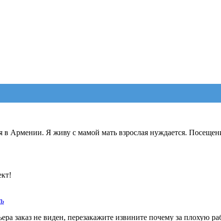
я в Армении. Я живу с мамой мать взрослая нуждается. Посещен
ект!
ть
ера заказ не виден, перезакажите извините почему за плохую ра