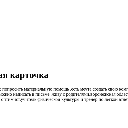
ая карточка
ас попросить материальную помощь .есть мечта создать свою ко
 можно написать в письме .живу с родителями.воронежская област
птимист.учитель физической культуры и тренер по лёгкой атле