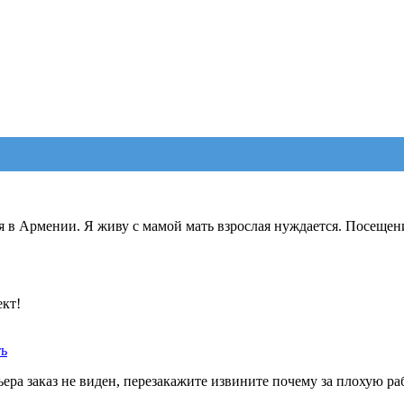
я в Армении. Я живу с мамой мать взрослая нуждается. Посещен
ект!
ть
ера заказ не виден, перезакажите извините почему за плохую ра