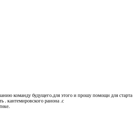
мпанию команду будущего.для этого и прошу помощи для старта
ь . кантемировского раиона .с
тике.