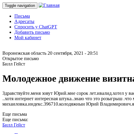
Toggle navigation
Письма
Адресаты
Спросить у ChatGPT
Добавить письмо
Мой кабинет
Воронежская область
20 сентября, 2021 - 20:51
Открытое письмо
Билл Гейст
Молодежное движение визитн
Здравствуйте.меня зовут Юрий.мне сорок лет.ивалид.хотел у в
..хотя интернет интересная штука..знаю что это розыгрыш .что
михаиловка.индекс.396710.колодяжныи Юрий Владимирович.я о
Еще письма
Еще письма:
Билл Гейст