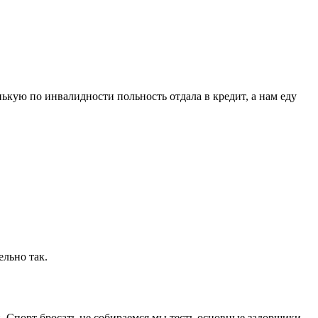
ькую по инвалидности польность отдала в кредит, а нам еду
ельно так.
. Спорт бросать не собираемся,мы тесть основные задорщики