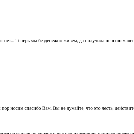
ит нет... Теперь мы безденежно живем, да получила пенсию мален
 пор носим спасибо Вам. Вы не думайте, что это лесть, действит
ся на гонках,но кризис и рос цен на топливо немного поджали