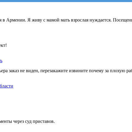
я в Армении. Я живу с мамой мать взрослая нуждается. Посещен
ект!
ть
ера заказ не виден, перезакажите извините почему за плохую ра
бласти
менты через суд приставов.