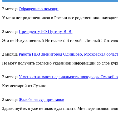
2 месяца
Обращение о помощи
У меня нет родственников в России все родственники находятс
2 месяца
Президенту РФ Путину. В. В.
Это не Искусственный Интеллект! Это мой - Личный ! Интелл
2 месяца
Работа ПВЗ Звенигород Одинцово, Московская облас
Не могу получить согласно указанной информации со слов курь
2 месяца
У меня отжимают недвижимость прокуроры Омской о
Комментарий из Лузино.
2 месяца
Жалоба на суд приставов
Здравствуйте, я уже не знаю куда писать. Мне перечисляют али