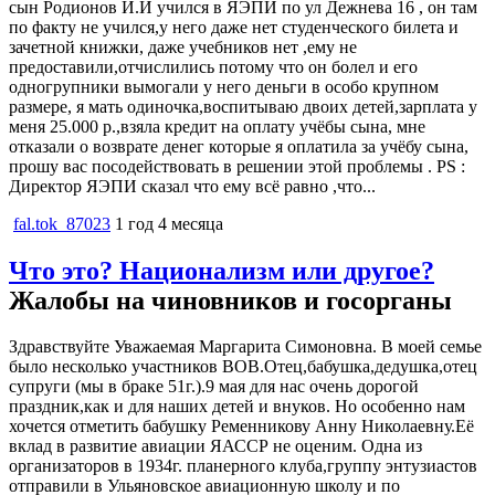
сын Родионов И.И учился в ЯЭПИ по ул Дежнева 16 , он там
по факту не учился,у него даже нет студенческого билета и
зачетной книжки, даже учебников нет ,ему не
предоставили,отчислились потому что он болел и его
одногрупники вымогали у него деньги в особо крупном
размере, я мать одиночка,воспитываю двоих детей,зарплата у
меня 25.000 р.,взяла кредит на оплату учёбы сына, мне
отказали о возврате денег которые я оплатила за учёбу сына,
прошу вас посодействовать в решении этой проблемы . PS :
Директор ЯЭПИ сказал что ему всё равно ,что...
fal.tok_87023
1 год 4 месяца
Что это? Национализм или другое?
Жалобы на чиновников и госорганы
Здравствуйте Уважаемая Маргарита Симоновна. В моей семье
было несколько участников ВОВ.Отец,бабушка,дедушка,отец
супруги (мы в браке 51г.).9 мая для нас очень дорогой
праздник,как и для наших детей и внуков. Но особенно нам
хочется отметить бабушку Ременникову Анну Николаевну.Её
вклад в развитие авиации ЯАССР не оценим. Одна из
организаторов в 1934г. планерного клуба,группу энтузиастов
отправили в Ульяновское авиационную школу и по