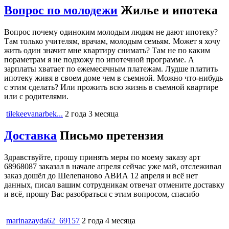
Вопрос по молодежи
Жилье и ипотека
Вопрос почему одиноким молодым людям не дают ипотеку?
Там только учителям, врачам, молодым семьям. Может я хочу
жить один значит мне квартиру снимать? Там не по каким
пораметрам я не подхожу по ипотечной программе. А
зарплаты хватает по ежемесячным платежам. Лудше платить
ипотеку живя в своем доме чем в съемной. Можно что-нибудь
с этим сделать? Или прожить всю жизнь в съемной квартире
или с родителями.
tilekeevanarbek...
2 года 3 месяца
Доставка
Письмо претензия
Здравствуйте, прошу принять меры по моему заказу арт
68968087 заказал в начале апреля сейчас уже май, отслеживал
заказ дошёл до Шелепаново АВИА 12 апреля и всё нет
данных, писал вашим сотрудникам отвечат отмените доставку
и всё, прошу Вас разобраться с этим вопросом, спасибо
marinazayda62_69157
2 года 4 месяца