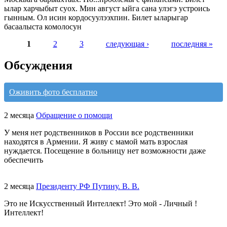
ылар харчыбыт суох. Мин август ыйга сана улэгэ устроись
гынным. Ол исин кордосуулээхпин. Билет ыларыгар
басаалыста комолосун
1
2
3
следующая ›
последняя »
Обсуждения
Оживить фото бесплатно
2 месяца
Обращение о помощи
У меня нет родственников в России все родственники
находятся в Армении. Я живу с мамой мать взрослая
нуждается. Посещение в больницу нет возможности даже
обеспечить
2 месяца
Президенту РФ Путину. В. В.
Это не Искусственный Интеллект! Это мой - Личный !
Интеллект!