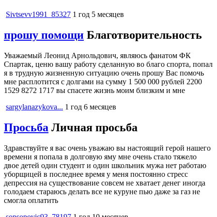
Sivtsevv1991_85327
1 год 5 месяцев
прошу помощи
Благотворительность
Уважаемый Леонид Арнольдович, являюсь фанатом ФК
Спартак, ценю вашу работу сделанную во благо спорта, попал
я в трудную жизненную ситуацию очень прошу Вас помочь
мне расплотится с долгами на сумму 1 500 000 рублей 2200
1529 8272 1717 вы спасете жизнь моим близким и мне
sargylanazykova...
1 год 6 месяцев
Просьба
Личная просьба
Здравствуйте я вас очень уважаю вы настоящий герой нашего
времени я попала в долговую яму мне очень стало тяжело
двое детей один студент и один школьник мужа нет работаю
уборщицей в последнее время у меня постоянно стресс
депрессия на существование совсем не хватает денег иногда
голодаем стараюсь делать все не куруне пью даже за газ не
смогла оплатить
sopsopovic93_78197
1 год 10 месяцев