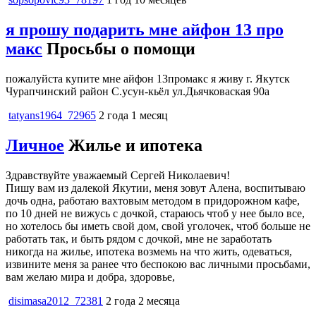
я прошу подарить мне айфон 13 про
макс
Просьбы о помощи
пожалуйста купите мне айфон 13промакс я живу г. Якутск
Чурапчинский район С.усун-кьёл ул.Дьячковаская 90а
tatyans1964_72965
2 года 1 месяц
Личное
Жилье и ипотека
Здравствуйте уважаемый Сергей Николаевич!
Пишу вам из далекой Якутии, меня зовут Алена, воспитываю
дочь одна, работаю вахтовым методом в придорожном кафе,
по 10 дней не вижусь с дочкой, стараюсь чтоб у нее было все,
но хотелось бы иметь свой дом, свой уголочек, чтоб больше не
работать так, и быть рядом с дочкой, мне не заработать
никогда на жилье, ипотека возмемь на что жить, одеваться,
извините меня за ранее что беспокою вас личными просьбами,
вам желаю мира и добра, здоровье,
disimasa2012_72381
2 года 2 месяца