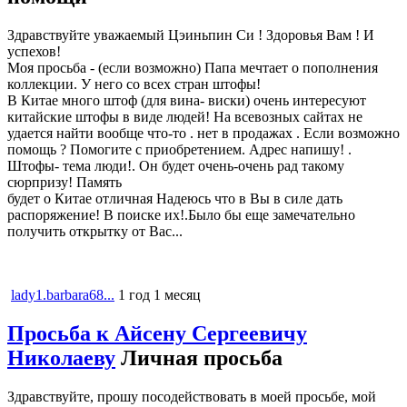
Здравствуйте уважаемый Цэиньпин Си ! Здоровья Вам ! И
успехов!
Моя просьба - (если возможно) Папа мечтает о пополнения
коллекции. У него со всех стран штофы!
В Китае много штоф (для вина- виски) очень интересуют
китайские штофы в виде людей! На всевозных сайтах не
удается найти вообще что-то . нет в продажах . Если возможно
помощь ? Помогите с приобретением. Адрес напишу! .
Штофы- тема люди!. Он будет очень-очень рад такому
сюрпризу! Память
будет о Китае отличная Надеюсь что в Вы в силе дать
распоряжение! В поиске их!.Было бы еще замечательно
получить открытку от Вас...
lady1.barbara68...
1 год 1 месяц
Просьба к Айсену Сергеевичу
Николаеву
Личная просьба
Здравствуйте, прошу посодействовать в моей просьбе, мой