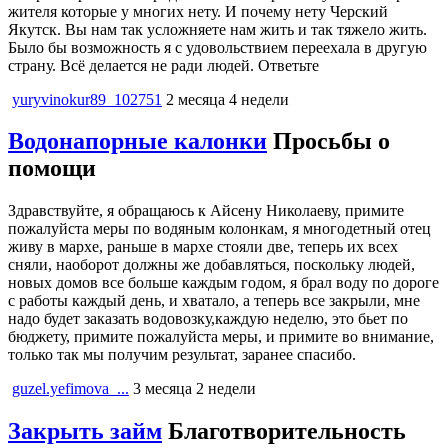
жителя которые у многих нету. И почему нету Черский
Якутск. Вы нам так усложняете нам жить и так тяжело жить.
Было бы возможность я с удовольствием переехала в другую
страну. Всё делается не ради людей. Ответьте
yuryvinokur89_102751
2 месяца 4 недели
Водонапорные калонки
Просьбы о
помощи
Здравствуйте, я обращаюсь к Айсену Николаеву, примите
пожалуйста меры по водяным колонкам, я многодетный отец
живу в мархе, раньше в мархе стояли две, теперь их всех
сняли, наоборот должны же добавляться, поскольку людей,
новых домов все больше каждым годом, я брал воду по дороге
с работы каждый день, и хватало, а теперь все закрыли, мне
надо будет заказать водовозку,каждую неделю, это бьет по
бюджету, примите пожалуйста меры, и примите во внимание,
только так мы получим результат, заранее спасибо.
guzel.yefimova_...
3 месяца 2 недели
Закрыть займ
Благотворительность