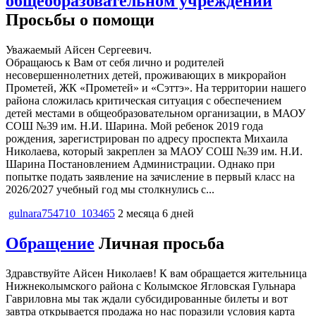
общеобразовательном учреждении
Просьбы о помощи
Уважаемый Айсен Сергеевич.
Обращаюсь к Вам от себя лично и родителей
несовершеннолетних детей, проживающих в микрорайон
Прометей, ЖК «Прометей» и «Сэттэ». На территории нашего
района сложилась критическая ситуация с обеспечением
детей местами в общеобразовательном организации, в МАОУ
СОШ №39 им. Н.И. Шарина. Мой ребенок 2019 года
рождения, зарегистрирован по адресу проспекта Михаила
Николаева, который закреплен за МАОУ СОШ №39 им. Н.И.
Шарина Постановлением Администрации. Однако при
попытке подать заявление на зачисление в первый класс на
2026/2027 учебный год мы столкнулись с...
gulnara754710_103465
2 месяца 6 дней
Обращение
Личная просьба
Здравствуйте Айсен Николаев! К вам обращается жительница
Нижнеколымского района с Колымское Ягловская Гульнара
Гавриловна мы так ждали субсидированные билеты и вот
завтра открывается продажа но нас поразили условия карта