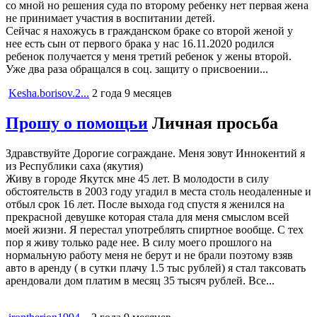
со мной но решения суда по второму ребенку нет первая жена
не принимает участия в воспитании детей.
Сейчас я нахожусь в гражданском браке со второй женой у
нее есть сын от первого брака у нас 16.11.2020 родился
ребенок получается у меня третий ребенок у жены второй.
Уже два раза обращался в соц. защиту о присвоении...
Kesha.borisov.2...
2 года 9 месяцев
Прошу о помощьи
Личная просьба
Здравствуйте Дорогие сограждане. Меня зовут Иннокентий я
из Республики саха (якутия)
Живу в городе Якутск мне 45 лет. В молодости в силу
обстоятельств в 2003 году угадил в места столь неодаленные и
отбыл срок 16 лет. После выхода год спустя я женился на
прекрасной девушке которая стала для меня смыслом всей
моей жизни. Я перестал употреблять спиртное вообще. С тех
пор я живу только раде нее. В силу моего прошлого на
нормальную работу меня не берут и не брали поэтому взяв
авто в аренду ( в сутки плачу 1.5 тыс рублей) я стал таксовать
арендовали дом платим в месяц 35 тысяч рублей. Все...