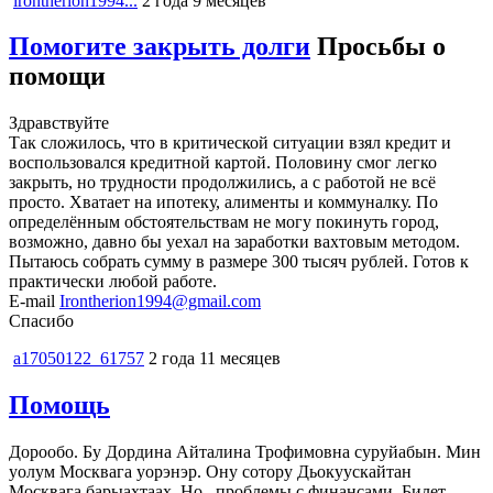
irontherion1994...
2 года 9 месяцев
Помогите закрыть долги
Просьбы о
помощи
Здравствуйте
Так сложилось, что в критической ситуации взял кредит и
воспользовался кредитной картой. Половину смог легко
закрыть, но трудности продолжились, а с работой не всё
просто. Хватает на ипотеку, алименты и коммуналку. По
определённым обстоятельствам не могу покинуть город,
возможно, давно бы уехал на заработки вахтовым методом.
Пытаюсь собрать сумму в размере 300 тысяч рублей. Готов к
практически любой работе.
E-mail
Irontherion1994@gmail.com
Спасибо
a17050122_61757
2 года 11 месяцев
Помощь
Дорообо. Бу Дордина Айталина Трофимовна суруйабын. Мин
уолум Москвага уорэнэр. Ону сотору Дьокуускайтан
Москвага барыахтаах. Но...проблемы с финансами. Билет