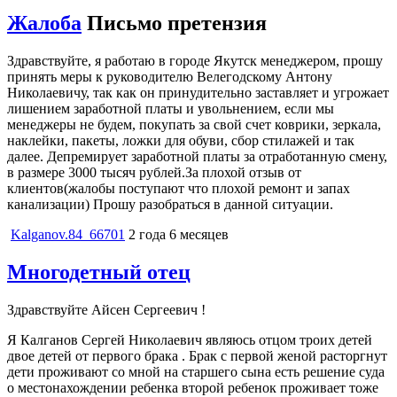
Жалоба
Письмо претензия
Здравствуйте, я работаю в городе Якутск менеджером, прошу
принять меры к руководителю Велегодскому Антону
Николаевичу, так как он принудительно заставляет и угрожает
лишением заработной платы и увольнением, если мы
менеджеры не будем, покупать за свой счет коврики, зеркала,
наклейки, пакеты, ложки для обуви, сбор стилажей и так
далее. Депремирует заработной платы за отработанную смену,
в размере 3000 тысяч рублей.За плохой отзыв от
клиентов(жалобы поступают что плохой ремонт и запах
канализации) Прошу разобраться в данной ситуации.
Kalganov.84_66701
2 года 6 месяцев
Многодетный отец
Здравствуйте Айсен Сергеевич !
Я Калганов Сергей Николаевич являюсь отцом троих детей
двое детей от первого брака . Брак с первой женой расторгнут
дети проживают со мной на старшего сына есть решение суда
о местонахождении ребенка второй ребенок проживает тоже