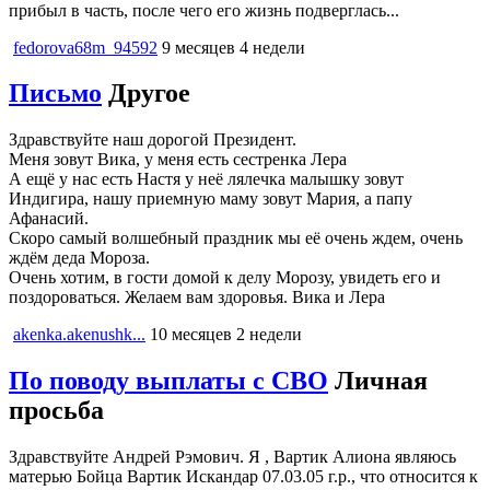
прибыл в часть, после чего его жизнь подверглась...
fedorova68m_94592
9 месяцев 4 недели
Письмо
Другое
Здравствуйте наш дорогой Президент.
Меня зовут Вика, у меня есть сестренка Лера
А ещё у нас есть Настя у неё лялечка малышку зовут
Индигира, нашу приемную маму зовут Мария, а папу
Афанасий.
Скоро самый волшебный праздник мы её очень ждем, очень
ждём деда Мороза.
Очень хотим, в гости домой к делу Морозу, увидеть его и
поздороваться. Желаем вам здоровья. Вика и Лера
akenka.akenushk...
10 месяцев 2 недели
По поводу выплаты с СВО
Личная
просьба
Здравствуйте Андрей Рэмович. Я , Вартик Алиона являюсь
матерью Бойца Вартик Искандар 07.03.05 г.р., что относится к