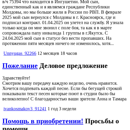
в/ч 75394 что находится в Ингушетии. Мой сын,
единственный как и я являемся граждане Республики
Молдовы, но мы больше жили в России по РВП. В феврале
2025 мой сын вернулся с Молдовы в г. Красноярск, где и
подписал контракт. 01.04.2025 он улетел на службу. Я узнала
только когда он мне звонил с поле боя, та как я в марте
сопровождала папу инвалида 1 группы в г.Якутск. С
24.04.2025 мой сын в статусе без вести пропавших. На
протяжении пяти месяцев ничего не изменилось, хотя...
Unnyugas_92266
12 месяцев 18 часов
Пожелание
Деловое предложение
Здравствуйте!
Смотрим вашу передачу каждую неделю, очень нравится.
Хочется подпевать каждой песне. Если бы бегущей строкой
показывали текст песен которые поют в студии было бы
великолепно! С благодарностью ваши зрители Анна и Тамара
ivankosmakov3_91241
1 год 3 недели
Помощь в приобретении!
Просьбы о
помощи