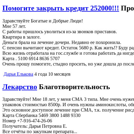
Помогите закрыть кредит 252000!!!
Про
Здравствуйте Богатые и Добрые Люди!
Мне 57 лет.
С работы пришлось уволиться из-за звонков приставов.
Квартира в залоге.
Деньги брала на лечение дочери. Недавно ее похоронила.
С пенсии вычитают кредит. Остаток 5680 р. Как жить!? Буду 
Всю жизнь отработала на гос.службе и готова работать да нигде
Карта . 5100 6914 8636 5707
Очень прошу помогите, стыдно просить, но уже дошла до посл
Дарья Елькова
4 года 10 месяцев
Лекарство
Благотворительность
Здравствуйте! Мне 18 лет, у меня СМА 3 типа. Мне очень нужен
упаковок стоимостью 8500р. И очень нужны аминокислоты, об
Это основное доступное лечение при СМА, т.к. получение рисд
Карта Сбербанка 5469 3800 1488 9330
Номер +7-916-474-26-06
Получатель: Дарья Петровна Е.
Все отчёты по закупкам препарата...