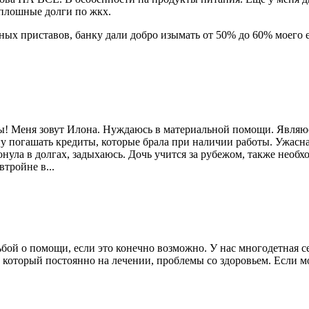
Сплошные долги по жкх.
ых приставов, банку дали добро изымать от 50% до 60% моего е
ы! Меня зовут Илона. Нуждаюсь в материальной помощи. Являюсь
огу погашать кредиты, которые брала при наличии работы. Ужасн
онула в долгах, задыхаюсь. Дочь учится за рубежом, также необ
тройне в...
й о помощи, если это конечно возможно. У нас многодетная семь
ка, который постоянно на лечении, проблемы со здоровьем. Если 