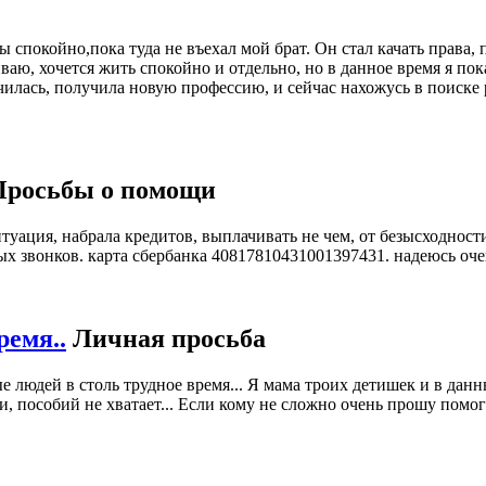
спокойно,пока туда не въехал мой брат. Он стал качать права, п
аю, хочется жить спокойно и отдельно, но в данное время я пока
тучилась, получила новую профессию, и сейчас нахожусь в поиске
Просьбы о помощи
уация, набрала кредитов, выплачивать не чем, от безысходности
ных звонков. карта сбербанка 40817810431001397431. надеюсь оч
ремя..
Личная просьба
 людей в столь трудное время... Я мама троих детишек и в данн
и, пособий не хватает... Если кому не сложно очень прошу помог