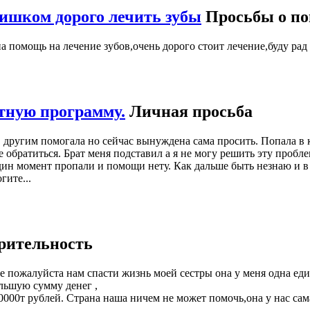
ишком дорого лечить зубы
Просьбы о п
а помощь на лечение зубов,очень дорого стоит лечение,буду рад
тную программу.
Личная просьба
 другим помогала но сейчас вынуждена сама просить. Попала в 
е обратиться. Брат меня подставил а я не могу решить эту пробл
дин момент пропали и помощи нету. Как дальше быть незнаю и в
гите...
рительность
ожалуйста нам спасти жизнь моей сестры она у меня одна еди
ольшую сумму денег ,
000т рублей. Страна наша ничем не может помочь,она у нас сам