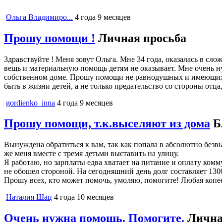
Ольга Владимиро...
4 года 9 месяцев
Прошу помощи !
Личная просьба
Здравствуйте ! Меня зовут Ольга. Мне 34 года, оказалась в сл
вещь и материальную помощь детям не оказывает. Мне очень ну
собственном доме. Прошу помощи не равнодушных и имеющих м
быть в жизни детей, а не только предательство со стороны отца,.
gordienko_inna
4 года 9 месяцев
Прошу помощи, т.к.выселяют из дома
Б
Вынуждена обратиться к вам, так как попала в абсолютно безвы
же меня вместе с тремя детьми выставить на улицу.
Я работаю, но зарплаты едва хватает на питание и оплату комм
не обошел стороной. На сегодняшний день долг составляет 1300
Прошу всех, кто может помочь, умоляю, помогите! Любая копееч
Наталия Шац
4 года 10 месяцев
Очень нужна помощь. Помогите.
Лична