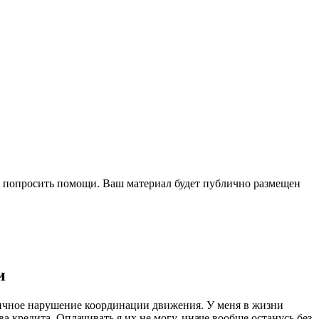
ли попросить помощи. Ваш материал будет публично размещен
и
стичное нарушение координации движения. У меня в жизни
а кредита. Оплачивать я их не могу, иначе вообще останусь без