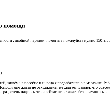
о помощи
сти , двойной перелом, помогите пожалуйста нужно 150тыс , б
а
тей, живём на пособие и иногда я подрабатывпю в магазине. Раб
Помощи нам ждать не откуда,денег не хватает. Бывает, что совс
не раз, очень надеюсь что и сейчас не оставите без внимания мою