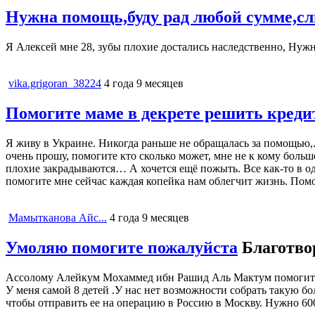
Нужна помощь,буду рад любой сумме,сл
Я Алексей мне 28, зубы плохие достались наследственно, Нужн
vika.grigoran_38224
4 года 9 месяцев
Помогите маме в декрете решить креди
Я живу в Украине. Никогда раньше не обращалась за помощью,.
очень прошу, помогите кто сколько может, мне не к кому больш
плохие закрадываются… А хочется ещё пожыть. Все как-то в о
помогите мне сейчас каждая копейка нам облегчит жизнь. Помо
Мамытканова Айс...
4 года 9 месяцев
Умоляю помогите пожалуйста
Благотво
Ассолому Алейкум Мохаммед ибн Рашид Аль Мактум помогите п
У меня самой 8 детей .У нас нет возможности собрать такую б
чтобы отправить ее на операцию в Россию в Москву. Нужно 600