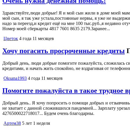
Очень нужна денежная помощь!
Здравствуйте,люди добрые! Я и мой сын жили в доме моей мамы 
мой сын, я так уже устала,постоянные нервы, я уже не выдержив
надо за переезд,и кредит ещё на мне 100 тыс.руб.,я недавно о
Номер моей сберкарты 4817 7601 8635 2179.Заранее...
Цветок
4 года 11 месяцев
Хочу погасить просроченные кредиты
Добрый день, люди добрые помогите пожалуйста, сложилась сит
кредитами, и начать жить спокойно, не вздрагивая от телефон
Oksana1993
4 года 11 месяцев
Помогите пожалуйста в такое трудное в
Добрый день.. Я хочу попросить о помощи добрых и отзывчивые
не хватает с данной сложившихся пандемией... Зарплату урезал
4276500022718017... Будем очень благодарны.
Артем38
5 лет 1 неделя