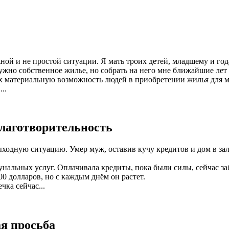
ожной и не простой ситуации. Я мать троих детей, младшему и го
жно собственное жилье, но собрать на него мне ближайшие лет т
атериальную возможность людей в приобретении жилья для мен
..
лаготворительность
ходную ситуацию. Умер муж, оставив кучу кредитов и дом в зало
унальных услуг. Оплачивала кредиты, пока были силы, сейчас за
0 долларов, но с каждым днём он растет.
ка сейчас...
я просьба