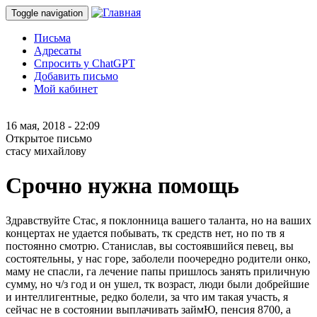
Toggle navigation
Письма
Адресаты
Спросить у ChatGPT
Добавить письмо
Мой кабинет
16 мая, 2018 - 22:09
Открытое письмо
стасу михайлову
Срочно нужна помощь
Здравствуйте Стас, я поклонница вашего таланта, но на ваших
концертах не удается побывать, тк средств нет, но по тв я
постоянно смотрю. Станислав, вы состоявшийся певец, вы
состоятельны, у нас горе, заболели поочередно родители онко,
маму не спасли, га лечение папы пришлось занять приличную
сумму, но ч/з год и он ушел, тк возраст, люди были добрейшие
и интеллигентные, редко болели, за что им такая участь, я
сейчас не в состоянии выплачивать займЮ, пенсия 8700, а