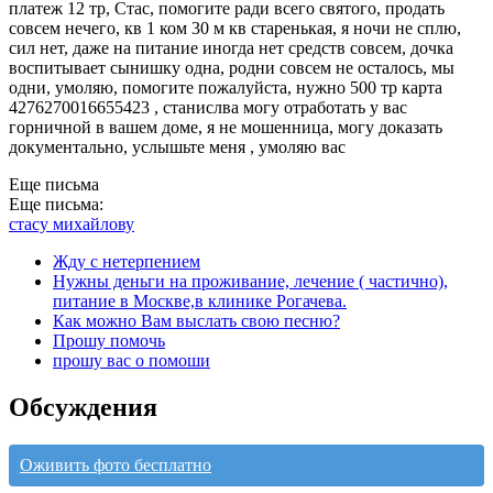
платеж 12 тр, Стас, помогите ради всего святого, продать
совсем нечего, кв 1 ком 30 м кв старенькая, я ночи не сплю,
сил нет, даже на питание иногда нет средств совсем, дочка
воспитывает сынишку одна, родни совсем не осталось, мы
одни, умоляю, помогите пожалуйста, нужно 500 тр карта
4276270016655423 , станислва могу отработать у вас
горничной в вашем доме, я не мошенница, могу доказать
документально, услышьте меня , умоляю вас
Еще письма
Еще письма:
стасу михайлову
Жду с нетерпением
Нужны деньги на проживание, лечение ( частично),
питание в Москве,в клинике Рогачева.
Как можно Вам выслать свою песню?
Прошу помочь
прошу вас о помоши
Обсуждения
Оживить фото бесплатно