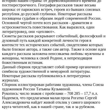
историю нашей страны: от дореволюционного времени до
постперестроечного. География рассказов также весьма
широка: от парижских встреч, героев из бывших союзных
республик до русской глубинки. Некоторые рассказы
посвящены судьбам и образам людей современной России.
Основной чертой почти всех рассказов - драматизм и
остросюжетность повествования. Как выразился, один
литературовед, они «цепляют».
Сюжеты рассказов раскрывают событийный, философский и
духовный путь каждой конкретной личности героя в
контексте тех исторических событий, свидетелями которых
были близкие автора, а также сам автор. Также в основе идеи
каждого рассказа заложена неиссякаема любовь: мужчины и
женщины, человека к своей Родине, к непреходящим
божественным истинам.
Данный сборник представляет собой пример органичного
симбиоза художественной и мемуарной литературы.
Некоторые рассказы публиковались в литературных
журналах.
Сборник иллюстрирован работами художника, члена Союза
художников России Татьяны Кузьминой.
Рукопись: число знаков с пробелами – 708 285 – 17,7 п.л.
Надеемся, что предлагаемая малая проза Рогатко Сергей
Александровича найдет живой отклик у самого широкого
круга читателей, как в нашей стране, так и за рубежом.