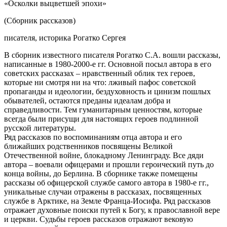
«Осколки выцветшей эпохи»
(Сборник рассказов)
писателя, историка Рогатко Сергея
В сборник известного писателя Рогатко С.А. вошли рассказы,
написанные в 1980-2000-е гг. Основной посыл автора в его
советских рассказах – нравственный облик тех героев,
которые ни смотря ни на что: лживый пафос советской
пропаганды и идеологии, бездуховность и цинизм пошлых
обывателей, остаются преданы идеалам добра и
справедливости. Тем гуманитарным ценностям, которые
всегда были присущи для настоящих героев подлинной
русской литературы.
Ряд рассказов по воспоминаниям отца автора и его
ближайших родственников посвящены Великой
Отечественной войне, блокадному Ленинграду. Все дяди
автора – воевали офицерами и прошли героический путь до
конца войны, до Берлина. В сборнике также помещены
рассказы об офицерской службе самого автора в 1980-е гг.,
уникальные случаи отражены в рассказах, посвященных
службе в Арктике, на Земле Франца-Иосифа. Ряд рассказов
отражает духовные поиски путей к Богу, к православной вере
и церкви. Судьбы героев рассказов отражают вековую