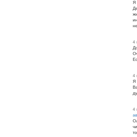
Я
Де
ж
и
не
4
Д
О
Е
4
Я
В
ду
4
а
О
чи
т