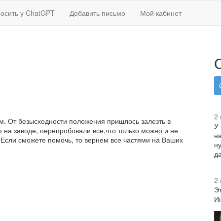
осить у ChatGPT
Добавить письмо
Мой кабинет
2
м. От безысходности положения пришлось залезть в
У
 на заводе, перепробовали все,что только можно и не
н
 Если сможете помочь, то вернем все частями на Ваших
н
д
2
Э
И