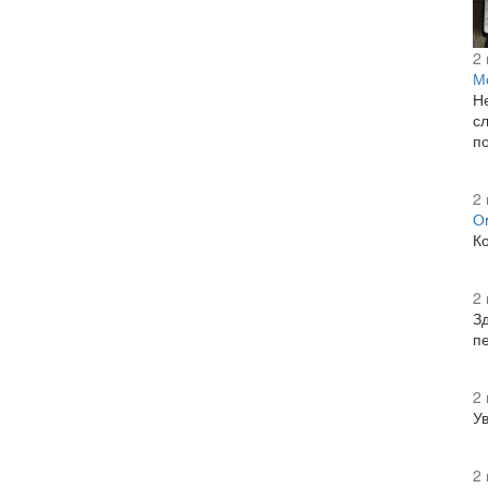
2
М
Н
сл
п
2
О
К
2
Зд
п
2
У
2