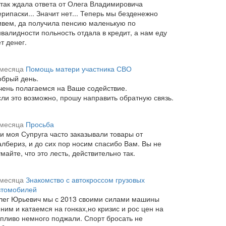
 так ждала ответа от Олега Владимировича
рипаски... Значит нет... Теперь мы безденежно
ивем, да получила пенсию маленькую по
нвалидности польность отдала в кредит, а нам еду
т денег.
 месяца
Помощь матери участника СВО
обрый день.
чень полагаемся на Ваше содействие.
сли это возможно, прошу направить обратную связь.
 месяца
Просьба
 и моя Супруга часто заказывали товары от
албериз, и до сих пор носим спасибо Вам. Вы не
майте, что это лесть, действительно так.
 месяца
Знакомство с автокроссом грузовых
втомобилей
лег Юрьевич мы с 2013 своими силами машины
ним и катаемся на гонках,но кризис и рос цен на
опливо немного поджали. Спорт бросать не