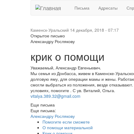
Письма
Адресаты
Спр
Каменск-Уральский
14 декабря, 2018 - 07:17
Открытое письмо
Александру Рослякову
крик о помощи
Уважаемый, Александр Евгеньевич.
Мы семья из Донбасса, живем в Каменске-Уральско
долговую яму, для операции мамы и жены. Работаю
смогли выбраться из положения, везде отказывают.
условиях, помогите . С ув. Виталий, Ольга.
vitalya.389.32@gmail.com
Еще письма
Еще письма:
Александру Рослякову
Помогите если сможете
О помощи материальной
Крик о помощи