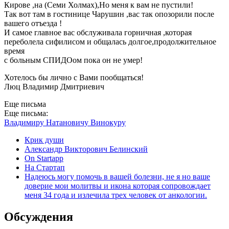
Кирове ,на (Семи Холмах),Но меня к вам не пустили!
Так вот там в гостинице Чарушин ,вас так опозорили после
вашего отъезда !
И самое главное вас обслуживала горничная ,которая
переболела сифилисом и общалась долгое,продолжительное
время
с больным СПИДОом пока он не умер!
Хотелось бы лично с Вами пообщаться!
Люц Владимир Дмитриевич
Еще письма
Еще письма:
Владимиру Натановичу Винокуру
Крик души
Александр Викторович Белинский
On Startapp
На Стартап
Надеюсь могу помочь в вашей болезни, не я но ваше
доверие мои молитвы и икона которая сопровождает
меня 34 года и излечила трех человек от анкологии.
Обсуждения